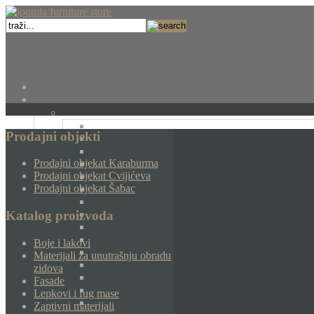
Prodajni objekti
Prodajni objekat Karaburma
Prodajni objekat Cvijićeva
Prodajni objekat Šabac
Katalog proizvoda
Boje i lakovi
Materijali za unutrašnju obradu
zidova
Fasade
Lepkovi i fug mase
Zaptivni materijali