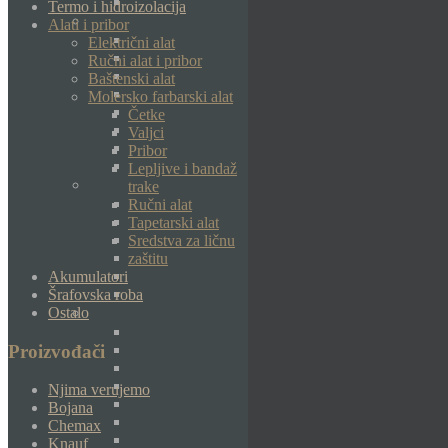
Termo i hidroizolacija
Alati i pribor
Električni alat
Ručni alat i pribor
Baštenski alat
Molersko farbarski alat
Četke
Valjci
Pribor
Lepljive i bandaž
trake
Ručni alat
Tapetarski alat
Sredstva za ličnu
zaštitu
Akumulatori
Šrafovska roba
Ostalo
Proizvođači
Njima verujemo
Bojana
Chemax
Knauf