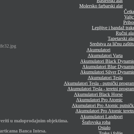
Baštenski alat
Molersko farbarski alat
Četk
Valjc
Pribo
Lepljive i bandaž trak
Ručni ala
Tapetarski ala
Sredstva za ličnu zaštit
fe32.jpg
Akumulatori
Akumulatori Varta
Akumulatori Black Dynami
Akumulatori Blue Dynami
Akumulatori Silver Dynami
Akumulatori Tesla
Akumulatori Tesla - putnički progra
Akumulatori Tesla - teretni progra
Akumulatori Black Horse
Akumulatori Pro Atomic
Akumulatori Pro Atomic putničk
Akumulatori Pro Atomic teretn
Akumulatori Landport
eriti u maloprodajnim objektima.
Šrafovska roba
Ostalo
articama Banca Intesa.
Trake i folije