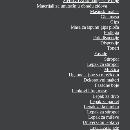
Sredstvo za skidanje stare boje
Materijali za unutrašnju obradu zidova
Mašinski malter
Glet masa
Gips
Masa za ispunu gips ploča
Podloga
Poludisperzije
Disperzije
Toneri
Fasade
Stiropor
Lepak za stiropor
Mrežica
Ugaone lajsne sa mrežicom
Dekorativni malteri
Fasadne boje
Lepkovi i fug mase
Lepak za drvo
Lepak za parket
Lepak za keramiku
Lepak za stiropor
Lepak za miševe
Univerzalni lepkovi
Lepak za tapete