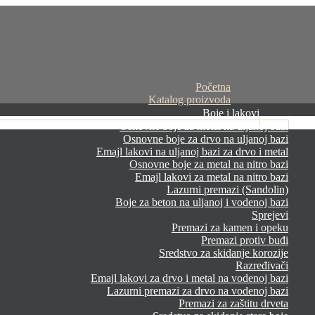
Početna
Katalog proizvoda
Boje i lakovi
Osnovne boje za metal na uljanoj bazi
Osnovne boje za drvo na uljanoj bazi
Emajl lakovi na uljanoj bazi za drvo i metal
Osnovne boje za metal na nitro bazi
Emajl lakovi za metal na nitro bazi
Lazurni premazi (Sandolin)
Boje za beton na uljanoj i vodenoj bazi
Sprejevi
Premazi za kamen i opeku
Premazi protiv buđi
Sredstvo za skidanje korozije
Razređivači
Emajl lakovi za drvo i metal na vodenoj bazi
Lazurni premazi za drvo na vodenoj bazi
Premazi za zaštitu drveta