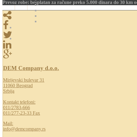
Prevoz robe: besplatan za račune preko 5.000 dinara do 30 km 
DEM Company d.o.o.
Mirijevski bulevar 31
11060 Beograd
Srbija
Kontakt telefoni:
011/2783-666
011/277-23-33 Fax
Mail:
info@demcompany.rs