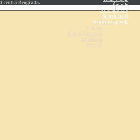
od centra Beograda.
Šmirgle
Auto program
Šporeti i peći
Sredstva za pranje
O nama
Pitanja i odgovori
Zaposlenje
Kontakt