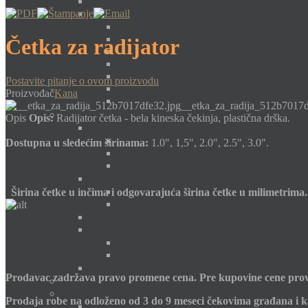
Četka za radijator
Postavite pitanje o ovom proizvodu
Proizvođač
Kana
__etka_za_radija_512b7017d
Opis
Opis:
Radijator četka - bela kineska čekinja, plastična drška.
Dostupna u sledećim širinama:
1.0", 1,5", 2.0", 2.5", 3.0".
Širina četke u inčima i odgovarajuća širina četke u milimetrima.
Prodavac zadržava pravo promene cena. Pre kupovine cene prov
Prodaja robe na odloženo od 3 do 9 meseci čekovima građana i k