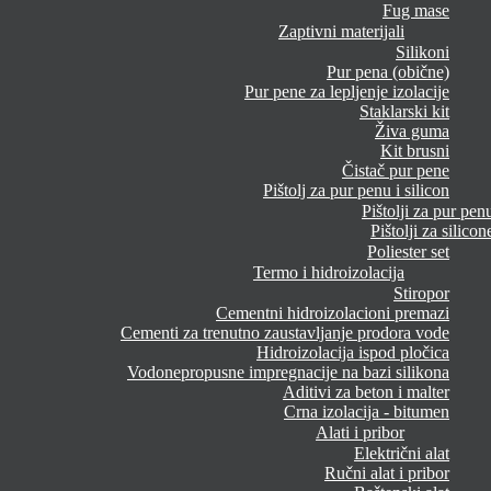
Fug mase
Zaptivni materijali
Silikoni
Pur pena (obične)
Pur pene za lepljenje izolacije
Staklarski kit
Živa guma
Kit brusni
Čistač pur pene
Pištolj za pur penu i silicon
Pištolji za pur pen
Pištolji za silicon
Poliester set
Termo i hidroizolacija
Stiropor
Cementni hidroizolacioni premazi
Cementi za trenutno zaustavljanje prodora vode
Hidroizolacija ispod pločica
Vodonepropusne impregnacije na bazi silikona
Aditivi za beton i malter
Crna izolacija - bitumen
Alati i pribor
Električni alat
Ručni alat i pribor