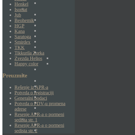
Henkel
Isomat
Jub
Beohemik
HGP
Kana
Saratoga
Smirdex
TKK
Tikkurila Zorka
Zvezda Helios
Happy color
Preuzmite
Rešenje iz APR-a
Potvrda o registraciji
Generalni podaci
Potvrda o PDV-u promena
adrese
Resenje APR-a o pormeni
sedista str. 1
Resenje APR-a o pormeni
sedista str. 2