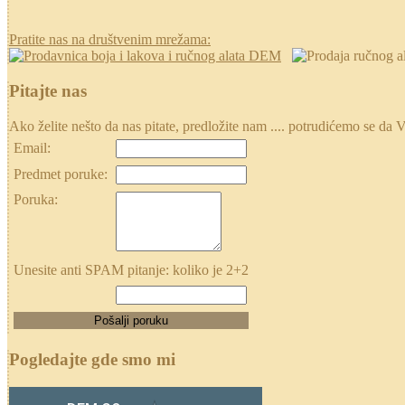
Pratite nas na društvenim mrežama:
Pitajte nas
Ako želite nešto da nas pitate, predložite nam .... potrudićemo se
Email:
Predmet poruke:
Poruka:
Unesite anti SPAM pitanje: koliko je 2+2
Pogledajte gde smo mi