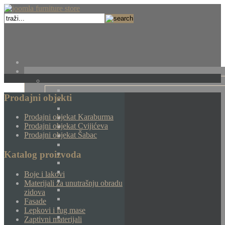
Prodajni objekti
Prodajni objekat Karaburma
Prodajni objekat Cvijićeva
Prodajni objekat Šabac
Katalog proizvoda
Boje i lakovi
Materijali za unutrašnju obradu
zidova
Fasade
Lepkovi i fug mase
Zaptivni materijali