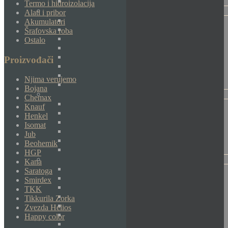
Termo i hidroizolacija
Alati i pribor
Akumulatori
Šrafovska roba
Ostalo
Proizvođači
Njima verujemo
Bojana
Chemax
Knauf
Henkel
Isomat
Jub
Beohemik
HGP
Kana
Saratoga
Smirdex
TKK
Tikkurila Zorka
Zvezda Helios
Happy color