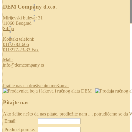
DEM Company d.o.o.
Mirijevski bulevar 31
11060 Beograd
Srbija
Kontakt telefoni:
011/2783-666
011/277-23-33 Fax
Mail:
info@demcompany.rs
Pratite nas na društvenim mrežama:
Pitajte nas
Ako želite nešto da nas pitate, predložite nam .... potrudićemo se
Email:
Predmet poruke: