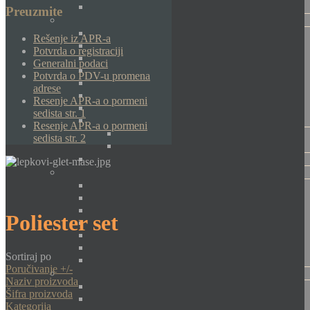
Preuzmite
Rešenje iz APR-a
Potvrda o registraciji
Generalni podaci
Potvrda o PDV-u promena
adrese
Resenje APR-a o pormeni
sedista str. 1
Resenje APR-a o pormeni
sedista str. 2
Poliester set
Sortiraj po
Poručivanje +/-
Naziv proizvoda
Šifra proizvoda
Kategorija