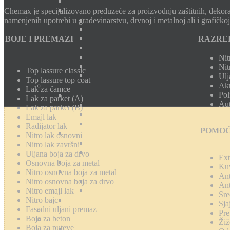
Chemax je specijalizovano preduzeće za proizvodnju zaštitnih, dekorati
namenjenih upotrebi u građevinarstvu, drvnoj i metalnoj ali i grafičkoj i
BOJE I PREMAZI
RAZRE
Nit
Nit
Top lassure classic
Ulj
Top lassure top coat
Akr
Lak za čamce
Pol
Lak za parket (A)
Aut
Lak za parket (B)
Emajl lak
Radijator lak
POMOĆ
Nitro lak osnovni
Nitro lak završni
Uljana boja za drvo
Ext
Osnovna boja za metal
Kuv
Nitro osnovna boja za metal
Ant
Nitro osnovna boja za drvo
Ant
Nitro emajl lak
Sre
Nitro bajc
Sja
Fasadni uljani premaz
Pre
Boja za beton
Žiž
Boja za puteve