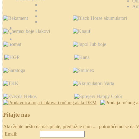
Od
Ant
Pitajte nas
Ako želite nešto da nas pitate, predložite nam .... potrudićemo se
Email: