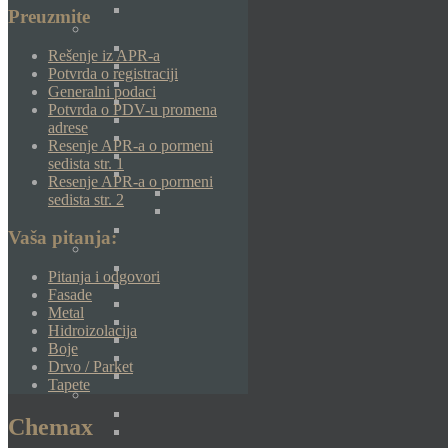
Preuzmite
Rešenje iz APR-a
Potvrda o registraciji
Generalni podaci
Potvrda o PDV-u promena
adrese
Resenje APR-a o pormeni
sedista str. 1
Resenje APR-a o pormeni
sedista str. 2
Vaša pitanja:
Pitanja i odgovori
Fasade
Metal
Hidroizolacija
Boje
Drvo / Parket
Tapete
Chemax