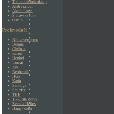
Termo i hidroizolacija
Alati i pribor
Akumulatori
Šrafovska roba
Ostalo
Proizvođači
Njima verujemo
Bojana
Chemax
Knauf
Henkel
Isomat
Jub
Beohemik
HGP
Kana
Saratoga
Smirdex
TKK
Tikkurila Zorka
Zvezda Helios
Happy color