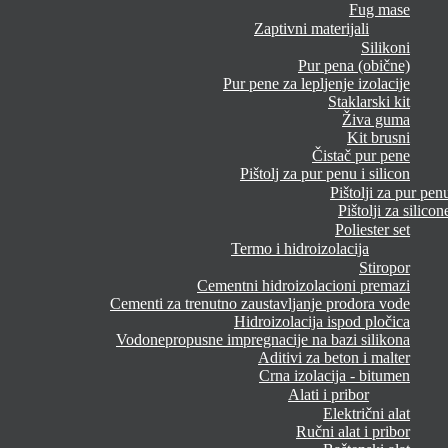
Fug mase
Zaptivni materijali
Silikoni
Pur pena (obične)
Pur pene za lepljenje izolacije
Staklarski kit
Živa guma
Kit brusni
Čistač pur pene
Pištolj za pur penu i silicon
Pištolji za pur pen
Pištolji za silicon
Poliester set
Termo i hidroizolacija
Stiropor
Cementni hidroizolacioni premazi
Cementi za trenutno zaustavljanje prodora vode
Hidroizolacija ispod pločica
Vodonepropusne impregnacije na bazi silikona
Aditivi za beton i malter
Crna izolacija - bitumen
Alati i pribor
Električni alat
Ručni alat i pribor