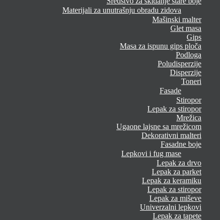
Sredstvo za skidanje stare boje
Materijali za unutrašnju obradu zidova
Mašinski malter
Glet masa
Gips
Masa za ispunu gips ploča
Podloga
Poludisperzije
Disperzije
Toneri
Fasade
Stiropor
Lepak za stiropor
Mrežica
Ugaone lajsne sa mrežicom
Dekorativni malteri
Fasadne boje
Lepkovi i fug mase
Lepak za drvo
Lepak za parket
Lepak za keramiku
Lepak za stiropor
Lepak za miševe
Univerzalni lepkovi
Lepak za tapete