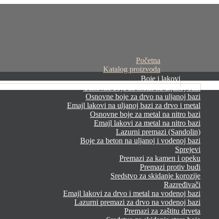
Početna
Katalog proizvoda
Boje i lakovi
Osnovne boje za metal na uljanoj bazi
Osnovne boje za drvo na uljanoj bazi
Emajl lakovi na uljanoj bazi za drvo i metal
Osnovne boje za metal na nitro bazi
Emajl lakovi za metal na nitro bazi
Lazurni premazi (Sandolin)
Boje za beton na uljanoj i vodenoj bazi
Sprejevi
Premazi za kamen i opeku
Premazi protiv buđi
Sredstvo za skidanje korozije
Razređivači
Emajl lakovi za drvo i metal na vodenoj bazi
Lazurni premazi za drvo na vodenoj bazi
Premazi za zaštitu drveta