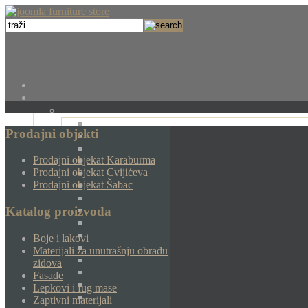
Prodajni objekti
Prodajni objekat Karaburma
Prodajni objekat Cvijićeva
Prodajni objekat Šabac
Katalog proizvoda
Boje i lakovi
Materijali za unutrašnju obradu
zidova
Fasade
Lepkovi i fug mase
Zaptivni materijali