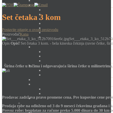
Set četaka 3 kom
Postavite pitanje o ovom proizvodu
Proizvođač
Kana
Set___etaka_3_ko_512b70
Opis
Opis:
Set četaka 3 kom. - bela kineska čekinja (ravne četke, šir
Širina četke u inčima i odgovarajuća širina četke u milimetrima.
Prodavac zadržava pravo promene cena. Pre kupovine cene prov
Prodaja robe na odloženo od 3 do 9 meseci čekovima građana i k
Prevoz robe: besplatan za račune preko 5.000 dinara do 30 km 