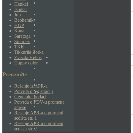
Henkel
Isomat
Jub
Beohemik
HGP
Kana
Saratoga
Smirdex
TKK
Tikkurila Zorka
Zvezda Helios
Happy color
Preuzmite
Rešenje iz APR-a
Potvrda o registraciji
Generalni podaci
Potvrda o PDV-u promena
adrese
Resenje APR-a o pormeni
sedista str. 1
Resenje APR-a o pormeni
sedista str. 2