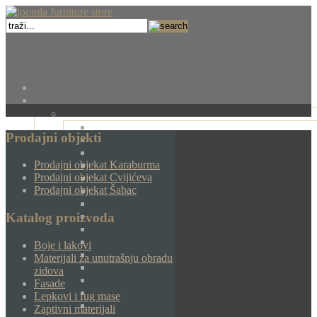
Prodajni objekti
Prodajni objekat Karaburma
Prodajni objekat Cvijićeva
Prodajni objekat Šabac
Katalog proizvoda
Boje i lakovi
Materijali za unutrašnju obradu
zidova
Fasade
Lepkovi i fug mase
Zaptivni materijali