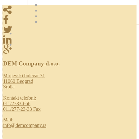
DEM Company d.o.o.
Mirijevski bulevar 31
11060 Beograd
Srbija
Kontakt telefoni:
011/2783-666
011/277-23-33 Fax
Mail:
info@demcompany.rs