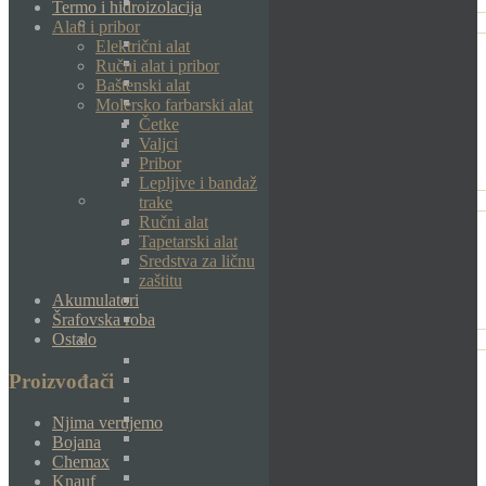
Termo i hidroizolacija
Alati i pribor
Električni alat
Ručni alat i pribor
Baštenski alat
Molersko farbarski alat
Četke
Valjci
Pribor
Lepljive i bandaž
trake
Ručni alat
Tapetarski alat
Sredstva za ličnu
zaštitu
Akumulatori
Šrafovska roba
Ostalo
Proizvođači
Njima verujemo
Bojana
Chemax
Knauf